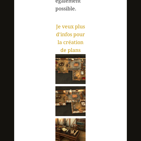
également
possible.
Je veux plus
d’infos pour
la création
de plans