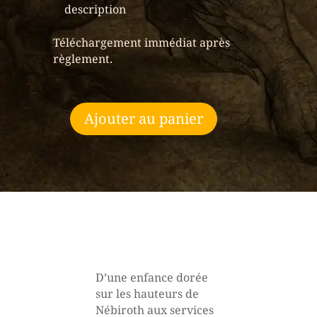
description
Téléchargement immédiat après
règlement.
Ajouter au panier
quantité
de
Mbalam
l'intendant
-
Biographie
D’une enfance dorée
sur les hauteurs de
Nébiroth aux services