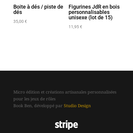
Boite à dés / piste de
Figurines JdR en bois
dés
personnalisables
unisexe (lot de 15)
35,00
€
11,95
€
Micro édition et créations artisanales personnalisées
pour les jeux de rôles
Book Ben, développé par
Studio Design