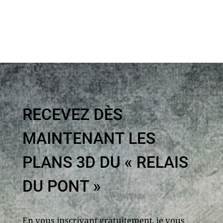
RECEVEZ DÈS
MAINTENANT LES
PLANS 3D DU « RELAIS
DU PONT »
En vous inscrivant gratuitement, je vous